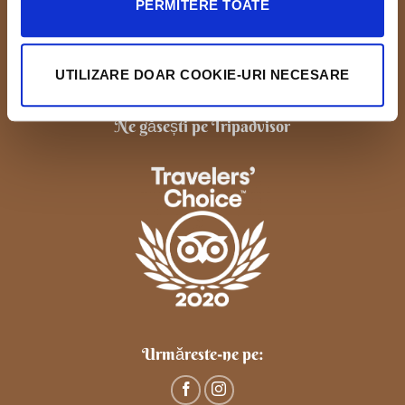
PERMITERE TOATE
Centru de Evenimente Casa Ghincea
Str. Calea Bucuresti, nr.16, Craiova, Dolj
UTILIZARE DOAR COOKIE-URI NECESARE
Contact evenimente: 0769 920 410
Ne găsești pe Tripadvisor
Urmăreste-ne pe: