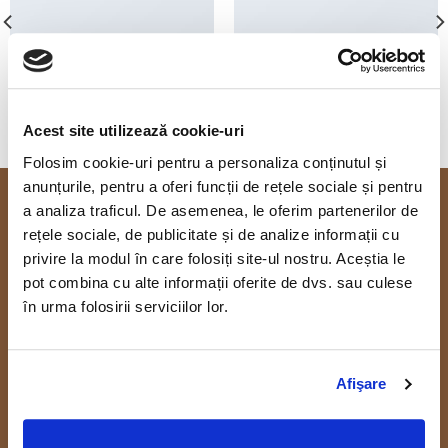
ANOTHER PRINT PACKAGE
FL3 PRINT PACKAGE
Acest site utilizează cookie-uri
Folosim cookie-uri pentru a personaliza conținutul și
anunțurile, pentru a oferi funcții de rețele sociale și pentru
a analiza traficul. De asemenea, le oferim partenerilor de
Despre Casa Ghincea
rețele sociale, de publicitate și de analize informații cu
privire la modul în care folosiți site-ul nostru. Aceștia le
pot combina cu alte informații oferite de dvs. sau culese
Restaurant cu specific romanesc, cu preparate unice, seri cu
muzica live si organizator de evenimente speciale in Craiova.
în urma folosirii serviciilor lor.
Restaurant Casa Ghincea
Afişare
Str. Madona Dudu, nr. 31, Craiova, Dolj
Rezervari si comenzi: 0769 920 410