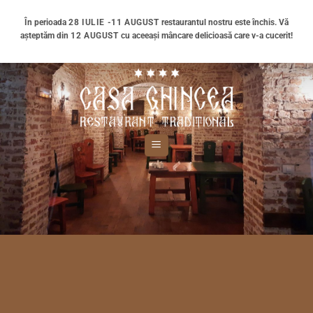
Skip
În perioada
28 IULIE -11 AUGUST
restaurantul nostru este închis. Vă
to
așteptăm din
12 AUGUST
cu aceeași mâncare delicioasă care v-a cucerit!
content