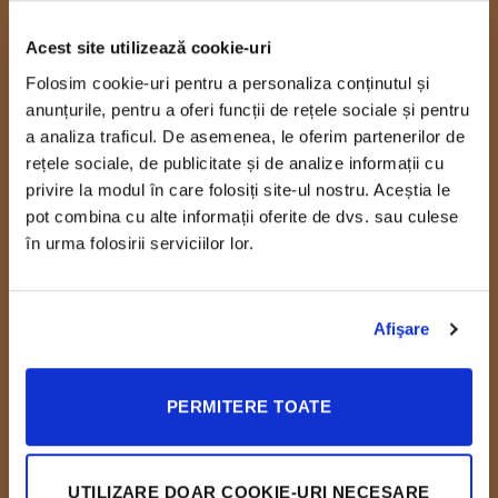
Acest site utilizează cookie-uri
Folosim cookie-uri pentru a personaliza conținutul și
anunțurile, pentru a oferi funcții de rețele sociale și pentru
a analiza traficul. De asemenea, le oferim partenerilor de
rețele sociale, de publicitate și de analize informații cu
privire la modul în care folosiți site-ul nostru. Aceștia le
Restaurant Casa
Restaurant Casa
pot combina cu alte informații oferite de dvs. sau culese
Ghincea
Ghincea
în urma folosirii serviciilor lor.
Locul ideal pentru orice eveniment
Restaurant cu istorie și plin de
tradiție din Craiova.
din viața ta.
Afişare
PERMITERE TOATE
UTILIZARE DOAR COOKIE-URI NECESARE