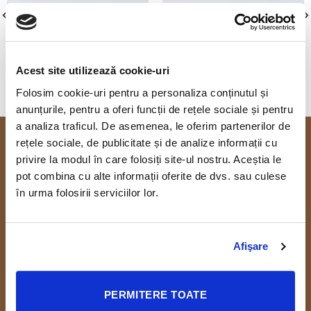
Acest site utilizează cookie-uri
FL3 PRINT PACKAGE
AWESOME PENCIL POSTER
Folosim cookie-uri pentru a personaliza conținutul și
anunțurile, pentru a oferi funcții de rețele sociale și pentru
a analiza traficul. De asemenea, le oferim partenerilor de
rețele sociale, de publicitate și de analize informații cu
Despre Casa Ghincea
privire la modul în care folosiți site-ul nostru. Aceștia le
pot combina cu alte informații oferite de dvs. sau culese
în urma folosirii serviciilor lor.
Restaurant cu specific romanesc, cu preparate unice, seri cu
muzica live si organizator de evenimente speciale in Craiova.
Restaurant Casa Ghincea
Afişare
Str. Madona Dudu, nr. 31, Craiova, Dolj
Rezervari si comenzi: 0769 920 410
PERMITERE TOATE