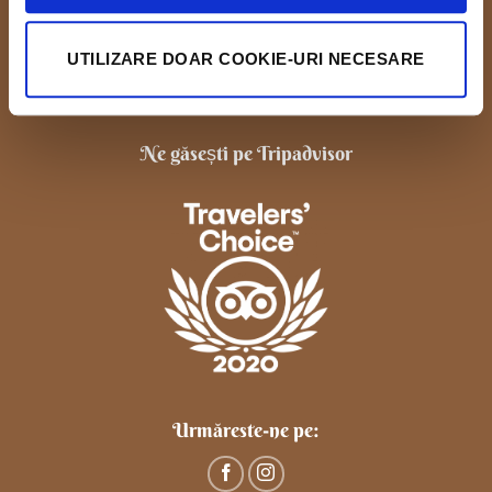
Centru de Evenimente Casa Ghincea
UTILIZARE DOAR COOKIE-URI NECESARE
Str. Calea Bucuresti, nr.16, Craiova, Dolj
Contact evenimente: 0769 920 410
Ne găsești pe Tripadvisor
Urmăreste-ne pe: